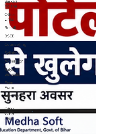
Sarkari
Yojana
Other
Links
Result
BSEB
Counselling
Syllabus
Admission
Satya
Services
Exam
Form
Allotment
List
Offer
स्पेशल
ऑफर