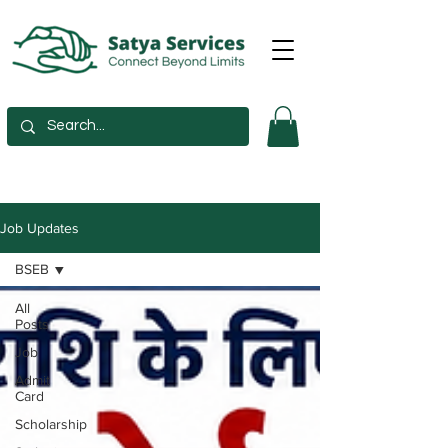
Job Updates
BSEB
All
Posts
Job
Admit
Card
Scholarship