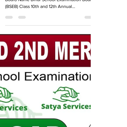
VINOD KUMAR
Dec 10, 2024
3 min read
10th, 12th,,,Bihar Board Model
Paper 2025
Bihar Board Model Paper 2025 Summary
Board Name Bihar School Examination Board
(BSEB) Class 10th and 12th Annual
Examination Year 2025...