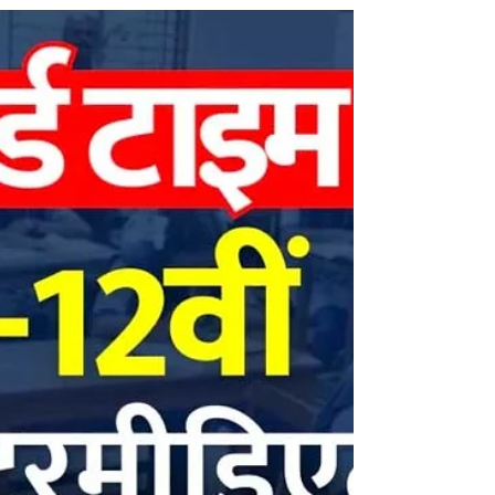
के एनुअल एग्जाम 2026 के लिए ऑनलाइन टाइम टेबल या
एग्जाम प्रोग्राम या रूटीन या डेटशीट जारी कर दी है।
10th और 12th एनुअल एग्जाम 2026 फरवरी 2026 में
होंगे, सभी स्टूडेंट्स बिहार बोर्ड की ऑफिशियल वेबसाइट
biharboardonline.com से PDF फाइल में एग्जाम
शेड्यूल डाउनलोड कर सकते हैं। सारांश विवरण जानकारी
बोर्ड का नाम बिहार स्कूल एग्ज़ामिनेशन बोर्ड (BSEB) कक्षा
10वीं (मैट्रिक) और 12वीं (इं