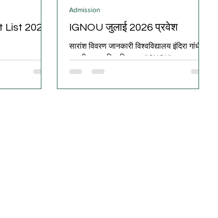
Admission
t List 2026
IGNOU जुलाई 2026 प्रवेश
सारांश विवरण जानकारी विश्वविद्यालय इंदिरा गांधी
राष्ट्रीय मुक्त विश्वविद्यालय (IGNOU) सत्र जुलाई
वर्सिटी (BRABU),
2026 आवेदन स्थिति ऑनलाइन आवेदन शुरू आवेदन
ोर्स चलाने वाली सभी
का माध्यम ऑनलाइन अंतिम तिथि 16 अगस्त 2026
र कोर्स में एडमिशन के
कौन आवेदन कर सकता है? 10वीं, 12वीं, स्नातक
ंस टेस्ट (CET-BED)
पास अभ्यर्थी (कोर्स के अनुसार पात्रता) उपलब्ध कोर्स
 लिस्ट/चौथे राउंड
UG, PG, PG Diploma एवं अन्य कार्यक्रम आवेदन
 मार्क्स ऑनलाइन
शुल्क कोर्स के अनुसार निर्धारित आधिकारिक पोर्टल
रोसेस 28 जून 2026
IGNOU Admission Portal पात्रता कोर्स न्यूनतम
। सभी योग्य
शैक्षणिक योग्यता (Eligibility) Certificate
ग्जाम काउंसलिंग
Programme 10वीं या 12वी
से BRABU B.Ed.