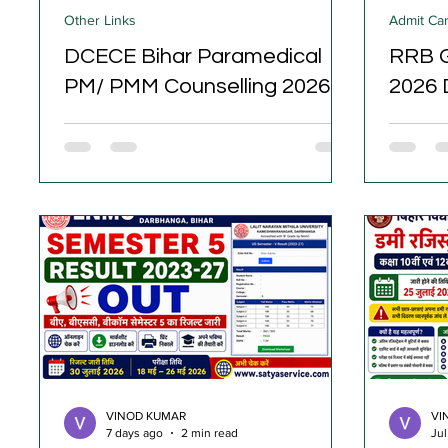
Other Links
Admit Ca
DCECE Bihar Paramedical
RRB G
PM/ PMM Counselling 2026
2026 
बिहार कंबाइंड एंट्रेंस कॉम्पिटिटिव एग्जामिनेशन बोर्ड
रेलवे बोर्ड
(BCECE बोर्ड) ने सभी नोटिफाइड सरकारी और
CEN No 0
प्राइवेट पॉलिटेक्निक संस्थानों में एडमिशन के लिए
1 में ग्रु
DCECE (PM/ PMM/ पैरामेडिकल) की ऑनलाइन
ऑनलाइन ए
काउंसलिंग के लिए आवेदन आमंत्रित किए हैं। बोर्ड ने
जानकारी व
एंट्रेंस एग्जाम का रिजल्ट 11 जून 2026 को घोषित
जारी कर दी
किया था। सभी योग्य उम्मीदवार बिहार पॉलिटेक्निक
पूरे देश में
पैरामेडिकल काउंसलिंग 2026 के लिए BCECE बोर्ड
अगस्त 2
की ऑफिशियल वेबसाइट
की जाएगी। 
bceceboard.bihar.gov.in पर 30 जुलाई 2026
परीक्षा 
से लेकर आवेदन जमा करने की आखिरी तारीख 06
आधिकारि
अगस्त 2026
VINOD KUMAR
VI
7 days ago
2 min read
Jul