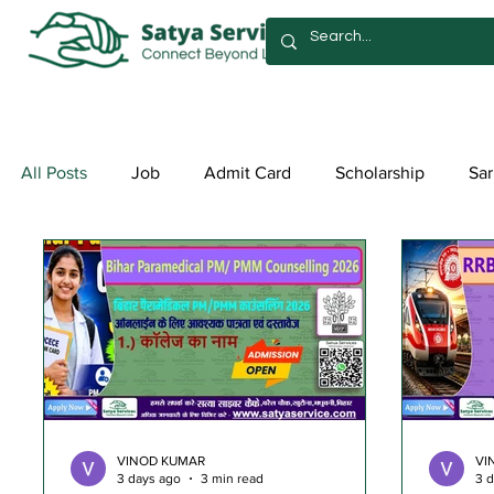
All Posts
Job
Admit Card
Scholarship
Sar
Exam Form
Allotment List
Offer स्पेशल ऑफर
VINOD KUMAR
VI
3 days ago
3 min read
3 