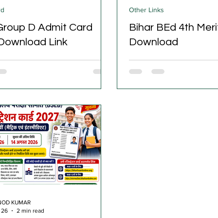
rd
Other Links
roup D Admit Card
Bihar BEd 4th Meri
Download Link
Download
 (RRB) ने सेंट्रलाइज़्ड एम्प्लॉयमेंट नोटिस
बाबासाहेब भीमराव अंबेडकर यूनि
9/2025 के तहत 7th CPC के पे लेवल
मुजफ्फरपुर ने बिहार में B.Ed. क
प D (लेवल 1) के 22,195 पदों पर भर्ती के लिए
यूनिवर्सिटीज़ में दो साल के रेगुल
डमिट कार्ड और परीक्षा शहर की
लिए बिहार B.Ed. कंबाइंड एंट्रे
ाली पर्ची (exam city intimation slip)
काउंसलिंग 2026 की चौथी मेरिट
 है। कंप्यूटर-बेस्ड टेस्ट (CBT) परीक्षा
का कॉलेज अलॉटमेंट और कट-ऑफ
 बोर्ड द्वारा बताए गए परीक्षा केंद्रों पर 03
जारी कर दिए हैं। काउंसलिंग प्
026 से 25 अगस्त 2026 तक आयोजित
को सफलतापूर्वक पूरा हो गया था
सभी योग्य उम्मीदवार रेलवे ग्रुप D भर्ती
उम्मीदवार बिहार B.Ed. एंट्रेंस ए
2026 के लिए 30 जुलाई 2026 से RRB की
2026 के लिए 3 अगस्त 2026 
क
की ऑफिशियल वेबस
NOD KUMAR
 26
2 min read