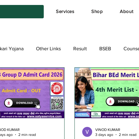
Services
Shop
About
kari Yojana
Other Links
Result
BSEB
Counse
NOD KUMAR
VINOD KUMAR
days ago
2 min read
3 days ago
2 min read