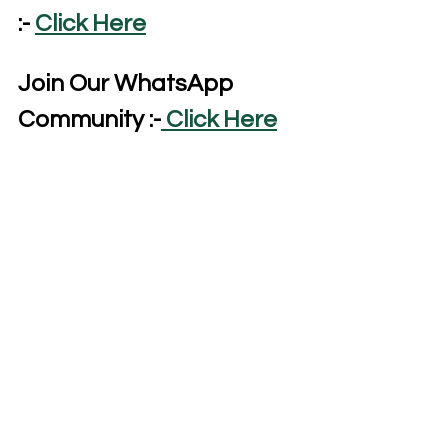
:- 
Click Here
Join Our WhatsApp 
Community :-
 Click Here
Visit Our YouTube 
Channel :-
 Click Here
E-Mail Us :-
 Click Here
For More Information 
Contact Us :-
 7250054527
Admission
BSEB