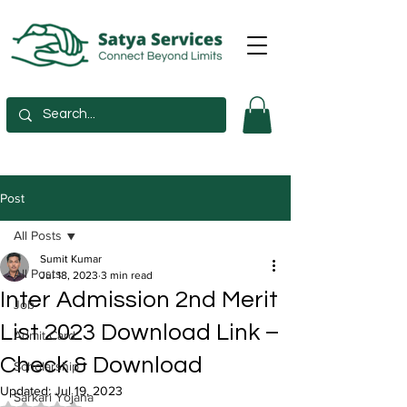
Post
All Posts
Sumit Kumar
All Posts
Jul 18, 2023
3 min read
Inter Admission 2nd Merit
Job
List 2023 Download Link –
Admit Card
Check & Download
Scholarship
Updated:
Jul 19, 2023
Sarkari Yojana
Rated NaN out of 5 stars.