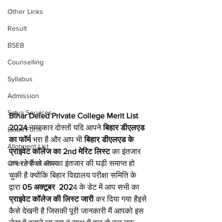
Other Links
Result
BSEB
Counselling
Syllabus
Admission
Satya Services
Bihar Deled Private College Merit List 
2024 
नमस्कार दोस्तों यदि आपने 
बिहार डीएलएड 
Exam Form
का फॉर्म
 भरा है और आप भी
 बिहार डीएलएड के 
Allotment List
प्राइवेट कॉलेज का 2nd मेरिट लिस्ट
 का इंतजार 
Offer स्पेशल ऑफर
कर रहे हैं तो आपका इंतजार की घड़ी समाप्त हो 
चुकी है क्योंकि बिहार विद्यालय परीक्षा समिति के 
द्वारा 
05 अक्टूबर  202
4 के डेट में आप सभी का 
प्राइवेट कॉलेज की लिस्ट जारी
 कर दिया गया हैइसे 
कैसे देखनी है जिसकी पूरी जानकारी मैं आपको इस 