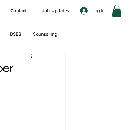
Log In
Contact
Job Updates
BSEB
Counselling
ेशल ऑफर
per