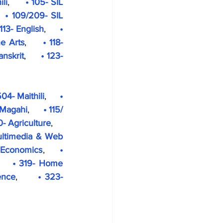
ili
,     
• 105- SIL 
  
• 109/209- SIL 
 113- English
,     
• 
ne Arts
,     
• 118- 
anskrit
,     
• 123- 
04- Maithili
,     
• 
- Magahi
,     
• 115/ 
0- Agriculture
,     
ultimedia & Web 
- Economics
,     
• 
    
• 319- Home 
ence
,     
• 323- 