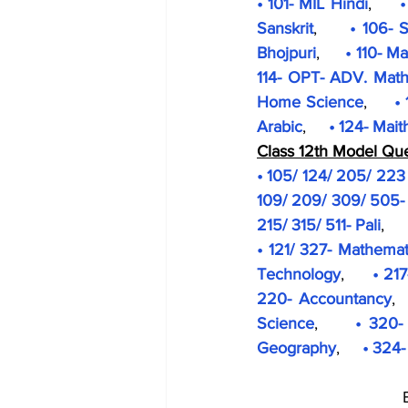
• 101- MIL Hindi
,     
•
Sanskrit
,     
• 106- S
Bhojpuri
,     
• 110- M
114- OPT- ADV. Mat
Home Science
,     
•
Arabic
,     
• 124- Maith
Class 12th Model Qu
• 105/ 124/ 205/ 223 
109/ 209/ 309/ 505- 
215/ 315/ 511- Pali
,     
• 121/ 327- Mathemat
Technology
,     
• 21
220- Accountancy
, 
Science
,     
• 320-
Geography
,     
• 324
 