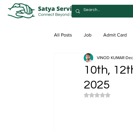
All Posts
Job
Admit Card
VINOD KUMAR
Dec
Syllabus
Admission
Sa
10th, 12t
2025
Rated NaN out of 5 