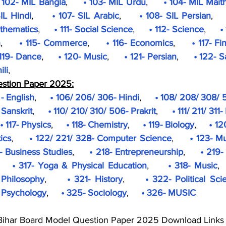
 102- MIL Bangla
,     
• 103- MIL Urdu
,     
• 104- MIL Maith
IL Hindi
,     
• 107- SIL Arabic
,     
• 108- SIL Persian
,   
athematics
,     
• 111- Social Science
,     
• 112- Science
,     
•
h
,     
• 115- Commerce
,     
• 116- Economics
,     
• 117- Fi
 119- Dance
,     
• 120- Music
,     
• 121- Persian
,     
• 122- S
ili
,    
estion Paper 2025:
- English
,     
• 106/ 206/ 306- Hindi
,     
• 108/ 208/ 308/ 5
Sanskrit
,     
• 110/ 210/ 310/ 506- Prakrit
,     
• 111/ 211/ 311
• 117- Physics
,     
• 118- Chemistry
,     
• 119- Biology
,     
• 12
ics
,     
• 122/ 221/ 328- Computer Science
,     
• 123- M
7- Business Studies
,     
• 218- Entrepreneurship
,     
• 219
    
• 317- Yoga & Physical Education
,     
• 318- Music
, 
 Philosophy
,     
• 321- History
,     
• 322- Political Sci
- Psychology
,     
• 325- Sociology
,     
• 326- MUSIC
                               Bihar Board Model Question Paper 2025 Download Links