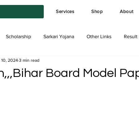
Services
Shop
About
Scholarship
Sarkari Yojana
Other Links
Result
 10, 2024
3 min read
tya Services
Exam Form
Allotment List
Offer स्प
h,,,Bihar Board Model Pa
stars.