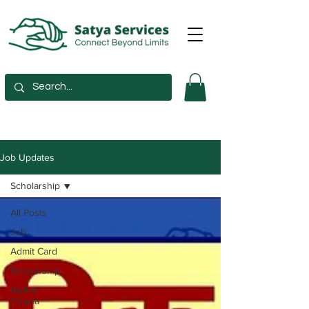
Job Updates
Scholarship
All Posts
Job
Admit Card
Scholarship
Sarkari
Yojana