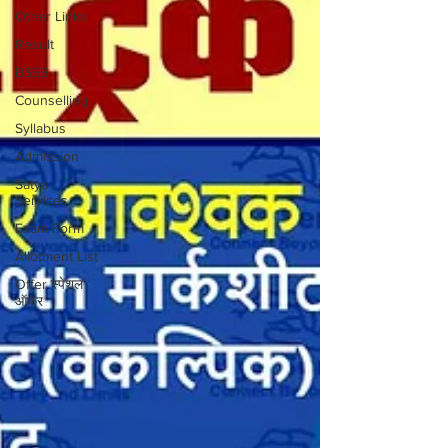
Other Links
Result
BSEB
Counselling
Syllabus
Admission
Satya
Services
Exam Form
Allotment List
Offer स्पेशल
ऑफर