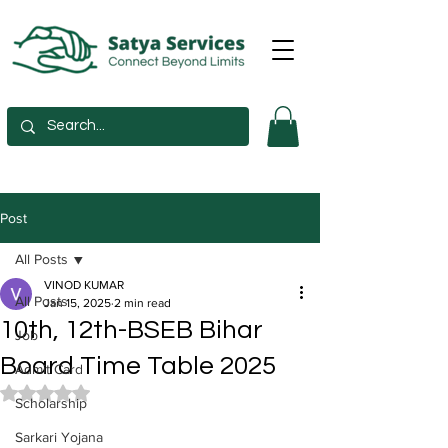
Post
All Posts
VINOD KUMAR
All Posts
Jan 15, 2025
2 min read
10th, 12th-BSEB Bihar
Job
Board Time Table 2025
Admit Card
Rated NaN out of 5 stars.
Scholarship
Sarkari Yojana