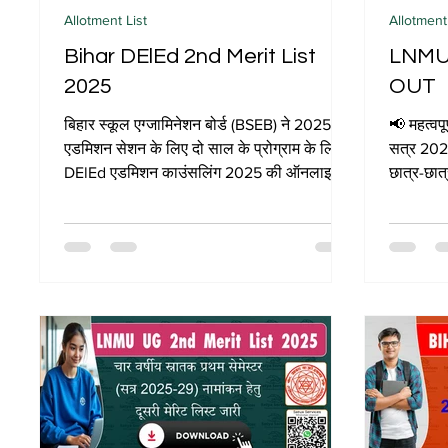
Allotment List
Allotment
Bihar DElEd 2nd Merit List
LNMU 
2025
OUT
बिहार स्कूल एग्जामिनेशन बोर्ड (BSEB) ने 2025-27
📢 महत्वप
एडमिशन सेशन के लिए दो साल के प्रोग्राम के लिए
सत्र 2025
DElEd एडमिशन काउंसलिंग 2025 की ऑनलाइन
छात्र-छात
दूसरी मेरिट लिस्ट / सिलेक्शन लिस्ट, कट ऑफ
दिनांक...
लिस्ट और अलॉटमेंट लेटर जारी कर दिया है। सभी
योग्य उम्मीदवार बिहार DElEd काउंसलिंग 2025 के
लिए 21 दिसंबर 2025 से BSEB DElEd की
ऑफिशियल वेबसाइट deledbihar.com पर
ऑनलाइन दूसरी मेरिट लिस्ट डाउनलोड कर सकते
हैं। सरकारी / प्राइवेट कॉलेजों में एडमिशन प्रोसेस
पहली मेरit लिस्ट के आधार पर 22 दिसंबर 2025 से
शुरू होकर