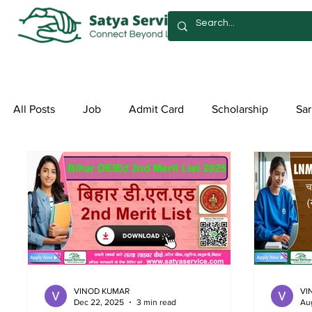
All Posts
Job
Admit Card
Scholarship
Sar
Exam Form
Allotment List
Offer स्पेशल ऑफर
VINOD KUMAR
VI
Dec 22, 2025
3 min read
Au