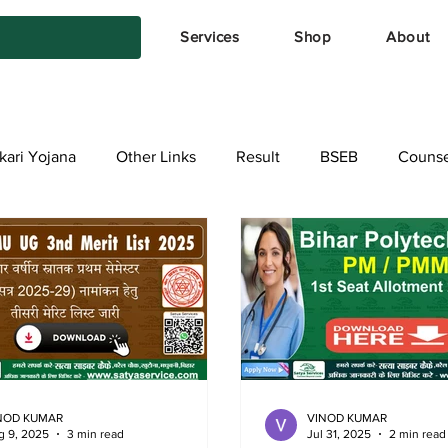
Services
Shop
About
kari Yojana
Other Links
Result
BSEB
Counse
NOD KUMAR
VINOD KUMAR
g 9, 2025
3 min read
Jul 31, 2025
2 min read