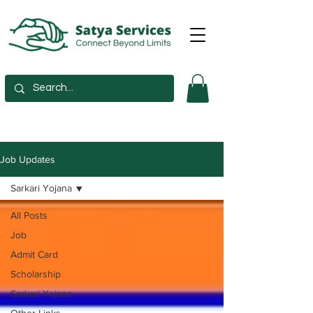
Job Updates
Sarkari Yojana
All Posts
Job
Admit Card
Scholarship
Sarkari Yojana
Other Links