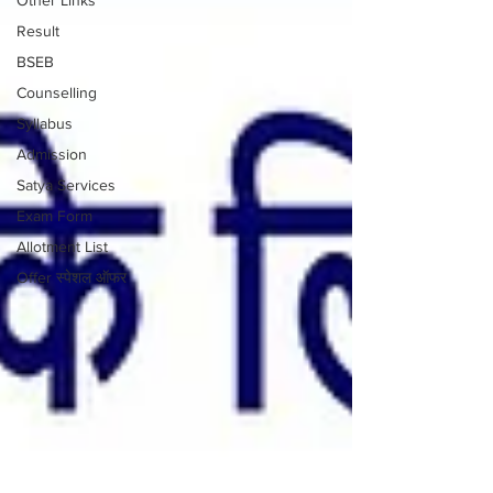
Result
BSEB
Counselling
Syllabus
Admission
Satya Services
Exam Form
Allotment List
Offer स्पेशल ऑफर