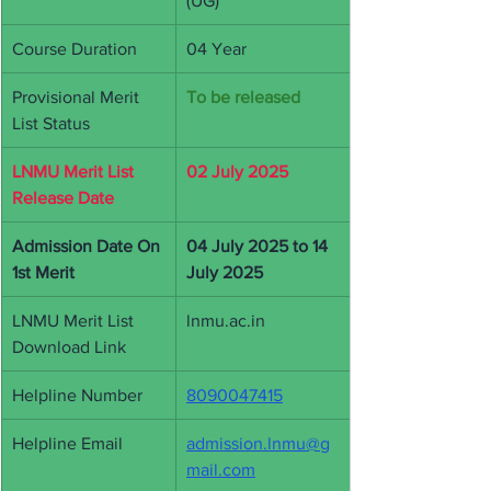
(UG)
Course Duration
04 Year
Provisional Merit 
To be released 
List Status
LNMU Merit List 
02 July 2025
Release Date
Admission Date On 
04 July 2025 to 14 
1st Merit
July 2025
LNMU Merit List 
lnmu.ac.in
Download Link
Helpline Number
8090047415
Helpline Email
admission.lnmu@g
mail.com