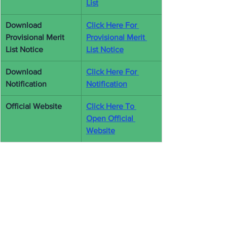
List
Download 
Click Here For 
Provisional Merit 
Provisional Merit 
List Notice
List Notice
Download 
Click Here For 
Notification
Notification
Official Website
Click Here To 
Open Official 
Website