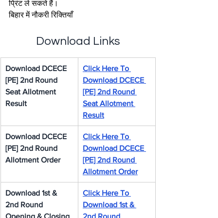
प्रिंट ले सकते हैं।
बिहार में नौकरी रिक्तियाँ
Download Links
Download DCECE 
Click Here To 
[PE] 2nd Round 
Download DCECE 
Seat Allotment 
[PE] 2nd Round 
Result
Seat Allotment 
Result
Download DCECE 
Click Here To 
[PE] 2nd Round 
Download DCECE 
Allotment Order
[PE] 2nd Round 
Allotment Order
Download 1st & 
Click Here To 
2nd Round 
Download 1st & 
Opening & Closing 
2nd Round 