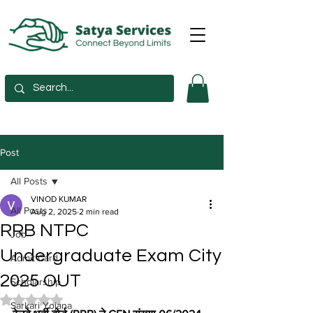
Post
All Posts
VINOD KUMAR
All Posts
Aug 2, 2025
2 min read
RRB NTPC
Job
Undergraduate Exam City
Admit Card
2025 OUT
Scholarship
Rated NaN out of 5 stars.
Sarkari Yojana