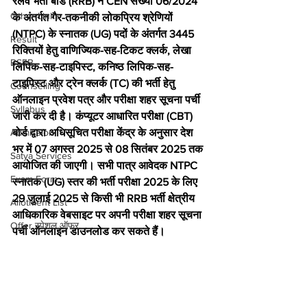
रेलवे भर्ती बोर्ड (RRB) ने CEN संख्या 06/2024 
Other Links
के अंतर्गत गैर-तकनीकी लोकप्रिय श्रेणियों 
(NTPC) के स्नातक (UG) पदों के अंतर्गत 3445 
Result
रिक्तियों हेतु वाणिज्यिक-सह-टिकट क्लर्क, लेखा 
BSEB
लिपिक-सह-टाइपिस्ट, कनिष्ठ लिपिक-सह-
टाइपिस्ट और ट्रेन क्लर्क (TC) की भर्ती हेतु 
Counselling
ऑनलाइन प्रवेश पत्र और परीक्षा शहर सूचना पर्ची 
Syllabus
जारी कर दी है। कंप्यूटर आधारित परीक्षा (CBT) 
Admission
बोर्ड द्वारा अधिसूचित परीक्षा केंद्र के अनुसार देश 
भर में 07 अगस्त 2025 से 08 सितंबर 2025 तक 
Satya Services
आयोजित की जाएगी। सभी पात्र आवेदक NTPC 
Exam Form
स्नातक (UG) स्तर की भर्ती परीक्षा 2025 के लिए 
29 जुलाई 2025 से किसी भी RRB भर्ती क्षेत्रीय 
Allotment List
आधिकारिक वेबसाइट पर अपनी परीक्षा शहर सूचना 
Offer स्पेशल ऑफर
पर्ची ऑनलाइन डाउनलोड कर सकते हैं।