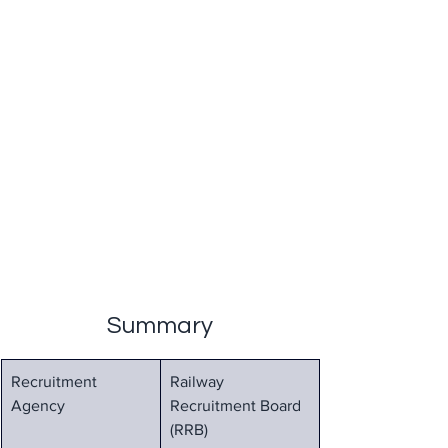
Summary
Recruitment 
Railway 
Agency
Recruitment Board 
(RRB)