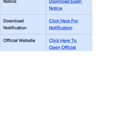
Notice
Download Exam 
Notice
Download 
Click Here For 
Notification
Notification
Official Website
Click Here To 
Open Official 
Website
RRB NTPC 2025
RRB Admit Card
UG Exam Updates
Admit Card