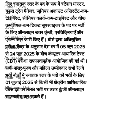
लिए स्नातक स्तर के पद के रूप में स्टेशन मास्टर, 
Other Links
गुड्स ट्रेन मैनेजर, जूनियर अकाउंट असिस्टेंट-कम-
Result
टाइपिस्ट, सीनियर क्लर्क-कम-टाइपिस्ट और चीफ 
कमर्शियल-कम-टिकट सुपरवाइजर के पद पर भर्ती 
BSEB
के लिए ऑनलाइन उत्तर कुंजी, प्रतिक्रियाएँ और 
Counselling
प्रश्न पत्र जारी किए हैं। बोर्ड द्वारा अधिसूचित 
परीक्षा केंद्र के अनुसार देश भर में 05 जून 2025 
Syllabus
से 24 जून 2025 के बीच कंप्यूटर आधारित टेस्ट 
Admission
(CBT) परीक्षा सफलतापूर्वक आयोजित की गई थी। 
Satya Services
सभी पात्र पुरुष और महिला उम्मीदवार सभी रेलवे 
भर्ती बोर्डों में स्नातक स्तर के पदों की भर्ती के लिए 
Exam Form
01 जुलाई 2025 से किसी भी क्षेत्रीय आधिकारिक 
Allotment List
वेबसाइट पर RRB भर्ती पर उत्तर कुंजी ऑनलाइन 
डाउनलोड कर सकते हैं।
Offer स्पेशल ऑफर