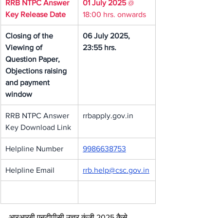
RRB NTPC Answer 
01 July 2025
 @ 
Key Release Date
18:00 hrs. onwards
Closing of the 
06 July 2025, 
Viewing of 
23:55 hrs.
Question Paper, 
Objections raising 
and payment 
window
RRB NTPC Answer 
rrbapply.gov.in
Key Download Link
Helpline Number
9986638753
Helpline Email
rrb.help@csc.gov.in
आरआरबी एनटीपीसी उत्तर कुंजी 2025 कैसे 