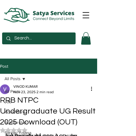
Post
All Posts
VINOD KUMAR
All Posts
Nov 23, 2025
2 min read
RRB NTPC
Job
Undergraduate UG Result
Admit Card
2025 Download (OUT)
Scholarship
Rated NaN out of 5 stars.
Sarkari Yojana