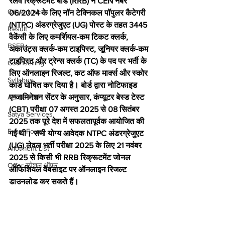
रेलवे रिक्रूटमेंट बोर्ड (RRB) ने CEN नंबर 
Other Links
06/2024 के लिए नॉन टेक्निकल पॉपुलर कैटेगरी 
(NTPC) अंडरग्रेजुएट (UG) पोस्ट के तहत 3445 
Result
वैकेंसी के लिए कमर्शियल-कम टिकट क्लर्क, 
BSEB
अकाउंट्स क्लर्क-कम टाइपिस्ट, जूनियर क्लर्क-कम 
टाइपिस्ट और ट्रेन्स क्लर्क (TC) के पद पर भर्ती के 
Counselling
लिए ऑनलाइन रिजल्ट, कट ऑफ मार्क्स और स्कोर 
Syllabus
कार्ड घोषित कर दिया है। बोर्ड द्वारा नोटिफाइड 
Admission
एग्जामिनेशन सेंटर के अनुसार, कंप्यूटर बेस्ड टेस्ट 
(CBT) परीक्षा 07 अगस्त 2025 से 08 सितंबर 
Satya Services
2025 तक पूरे देश में सफलतापूर्वक आयोजित की 
Exam Form
गई थी। सभी योग्य आवेदक NTPC अंडरग्रेजुएट 
(UG) लेवल भर्ती परीक्षा 2025 के लिए 21 नवंबर 
Allotment List
2025 से किसी भी RRB रिक्रूटमेंट जोनल 
Offer स्पेशल ऑफर
ऑफिशियल वेबसाइट पर ऑनलाइन रिजल्ट 
डाउनलोड कर सकते हैं।