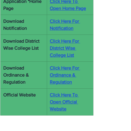
Application *Home 
Click Here To 
Page
Open Home Page
Download 
Click Here For 
Notification
Notification
Download District 
Click Here For 
Wise College List
District Wise 
College List
Download 
Click Here For 
Ordinance & 
Ordinance & 
Regulation
Regulation
Official Website
Click Here To 
Open Official 
Website
LNMU
UG Admission