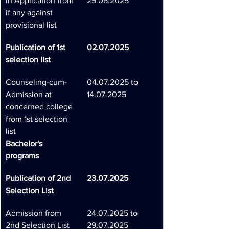
in Application from 
25.06.2025
if any against 
provisional list
Publication of 1st 
02.07.2025
selection list
Counseling-cum- 
04.07.2025 to 
Admission at 
14.07.2025
concerned college 
from 1st selection 
list
Bachelor's 
programs
Publication of 2nd 
23.07.2025
Selection List
Admission from 
24.07.2025 to 
2nd Selection List
29.07.2025