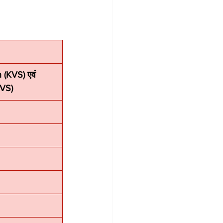
(KVS) एवं 
NVS)