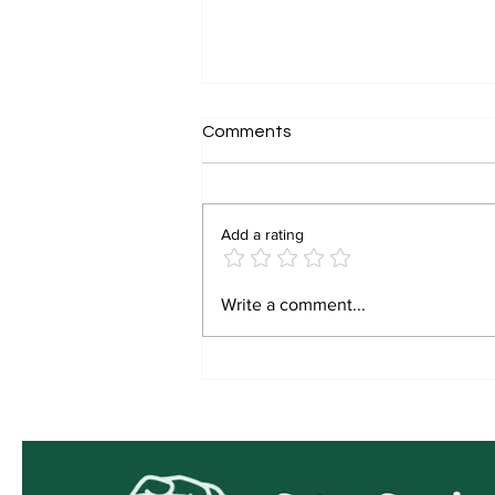
Comments
Add a rating
DCECE Bihar Paramedical
Write a comment...
PM/ PMM Counselling 2026