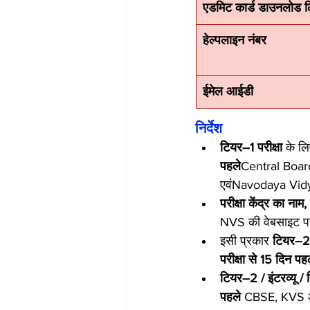
एडमिट कार्ड डाउनलोड ल
हेल्पलाइन नंबर
ईमेल आईडी
निर्देश
टियर–1 परीक्षा
 के लि
पहले
Central Boar
एवंNavodaya Vidy
परीक्षा केंद्र का नाम,
NVS की वेबसाइट प
इसी प्रकार 
टियर–2 /
परीक्षा से 15 दिन पह
टियर–2 / इंटरव्यू / 
पहले
 CBSE, KVS औ