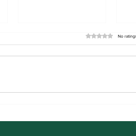
Rated 0 out of 5 stars
No rating
Bihar BEd 4th Merit List 2026
LNMU
Download
Down