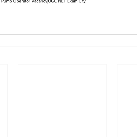
 Pump Operator Vacancy
UGC NET Exam City