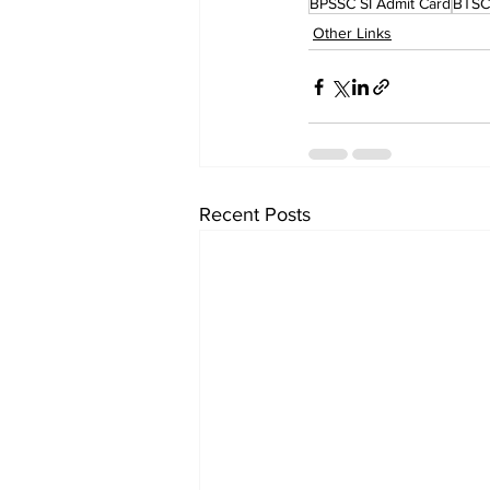
BPSSC SI Admit Card
BTSC
Other Links
Recent Posts