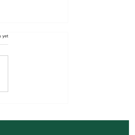
.
s yet
 UG 2nd Merit List 2026
load Link (OUT)