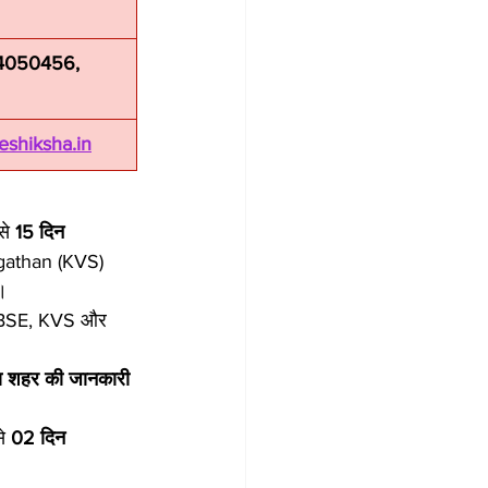
4050456, 
shiksha.in
से 
15 दिन 
gathan (KVS) 
।
BSE, KVS और 
्षा शहर की जानकारी 
े 
02 दिन 