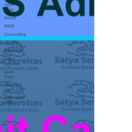
Other
Links
Result
BSEB
Counselling
Syllabus
Admission
Satya
Services
Exam
Form
Allotment
List
Offer स्पेशल
ऑफर