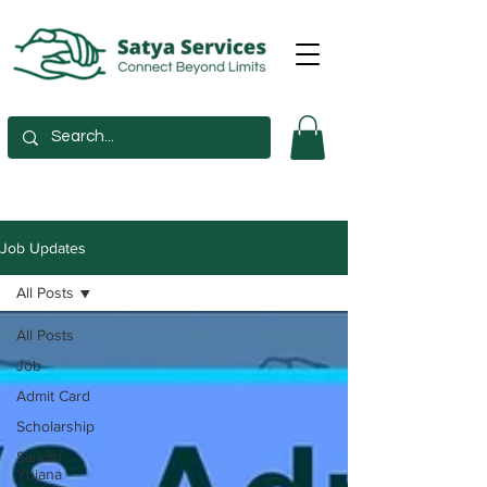
Job Updates
All Posts
All Posts
Job
Admit Card
Scholarship
Sarkari
Yojana