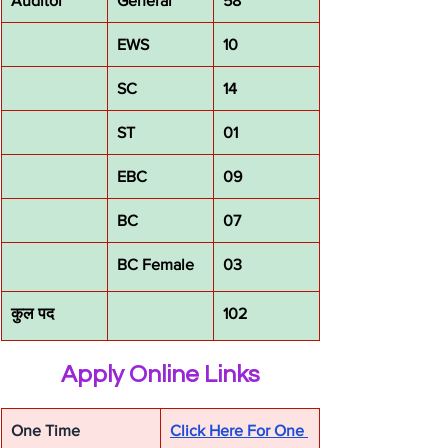
Auditor
General
58
EWS
10
SC
14
ST
01
EBC
09
BC
07
BC Female
03
कुल पद
102
Apply Online Links
One Time 
Click Here For One 