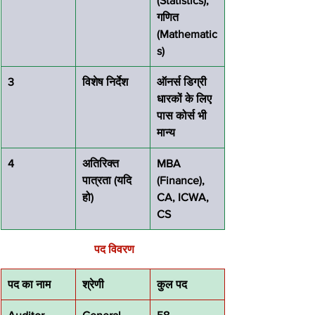
(Statistics), 
गणित 
(Mathematic
s)
3
विशेष निर्देश
ऑनर्स डिग्री 
धारकों के लिए 
पास कोर्स भी 
मान्य
4
अतिरिक्त 
MBA 
पात्रता (यदि 
(Finance), 
हो)
CA, ICWA, 
CS
पद विवरण
पद का नाम
श्रेणी
कुल पद