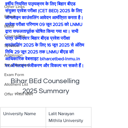
वर्षीय नियमित पाठ्यक्रम के लिए बिहार बीएड 
Other Links
संयुक्त प्रवेश परीक्षा (CET BED) 2025 के लिए 
Result
ऑनलाइन काउंसलिंग आवेदन आमंत्रित करता है। 
प्रवेश परीक्षा परिणाम 09 जून 2025 को LNMU 
BSEB
द्वारा सफलतापूर्वक घोषित किया गया था। सभी 
Counselling
पात्र उम्मीदवार बिहार बीएड प्रवेश परीक्षा 
काउंसलिंग 2025 के लिए 16 जून 2025 से अंतिम 
Syllabus
तिथि 29 जून 2025 तक LNMU बीएड की 
Admission
आधिकारिक वेबसाइट biharcetbed-lnmu.in 
Satya Services
पर ऑनलाइन पंजीकरण और विकल्प भर सकते हैं।
Exam Form
Bihar BEd Counselling 
Allotment List
2025 Summary
Offer स्पेशल ऑफर
University Name
Lalit Narayan 
Mithila University