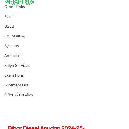
अनुदान शुरू
Other Links
Result
BSEB
Counselling
Syllabus
Admission
Satya Services
Exam Form
Allotment List
Offer स्पेशल ऑफर
Bihar Diesel Anudan 2024-25-