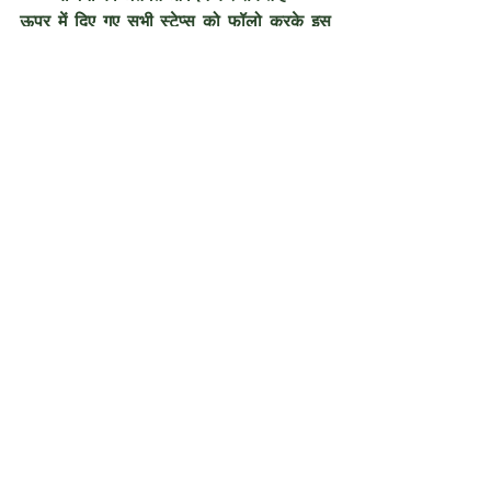
ऊपर में दिए गए सभी स्टेप्स को फॉलो करके इस 
योजना के अंतर्गत आवेदन कर सकते हैं तथा इसका 
लाभ प्राप्त कर सकते हैं
Bihar Diesel Anudan Yojana 
2024: Important Links
Apply Online
Click Here
Application Status
Click Here
गैर रैयत (बटाईदार) स्वय 
Click Here
घोषणा पत्र
Official Website
Click Here
Kisan Registration 
Click Here
Find