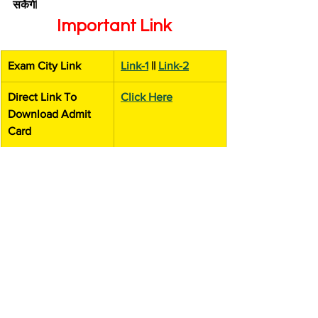
सकेंगे|
Important Link
Exam City Link
Link-1
 || 
Link-2
Direct Link To 
Click Here
Download Admit 
Card
Link -2
Click Here
Official Website
Click Here
Admit Card