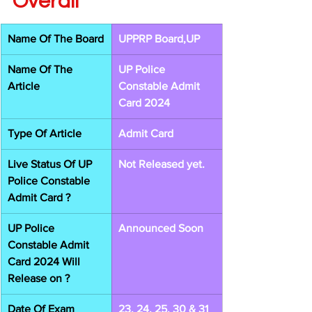
Overall
Name Of The Board
UPPRP Board,UP
Name Of The 
UP Police 
Article
Constable Admit 
Card 2024
Type Of Article
Admit Card
Live Status Of UP 
Not Released yet.
Police Constable 
Admit Card ?
UP Police 
Announced Soon
Constable Admit 
Card 2024 Will 
Release on ?
Date Of Exam
23, 24, 25, 30 & 31 