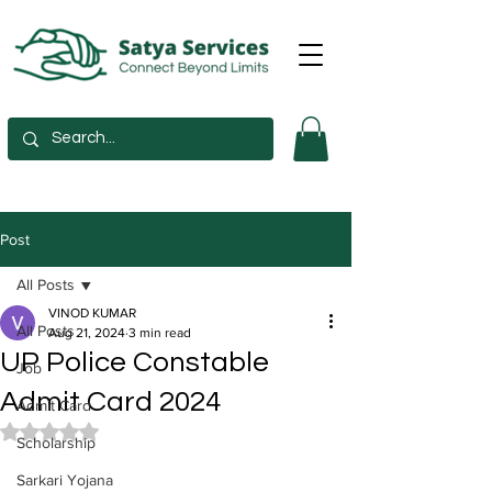
Post
All Posts
VINOD KUMAR
All Posts
Aug 21, 2024
3 min read
UP Police Constable
Job
Admit Card 2024
Admit Card
Rated NaN out of 5 stars.
Scholarship
Sarkari Yojana