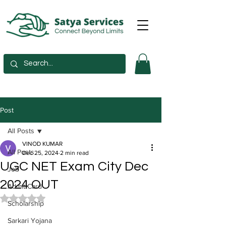
Post
All Posts
VINOD KUMAR
All Posts
Dec 25, 2024
2 min read
UGC NET Exam City Dec
Job
2024 OUT
Admit Card
Rated NaN out of 5 stars.
Scholarship
Sarkari Yojana