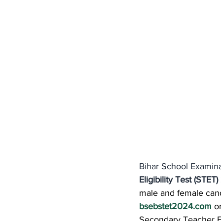
Bihar School Examina
Eligibility Test (STET
male and female cand
bsebstet2024.com
 o
Secondary Teacher El