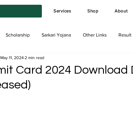
Services
Shop
About
Scholarship
Sarkari Yojana
Other Links
Result
May 11, 2024
2 min read
tya Services
Exam Form
Allotment List
Offer स्प
it Card 2024 Download 
eased)
stars.