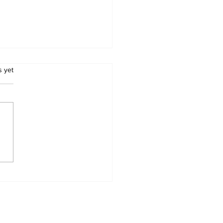
.
s yet
C Bihar Havildar
ructor Admit Card 2026
nload