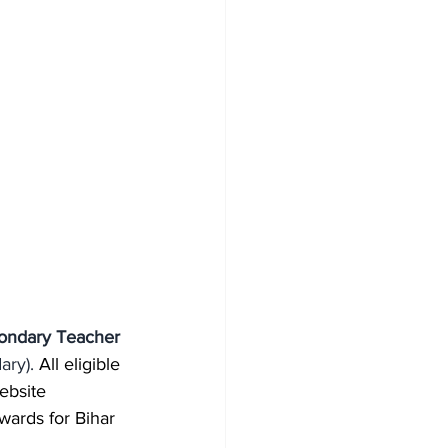
ondary Teacher 
ary). 
All eligible 
ebsite 
wards for Bihar 