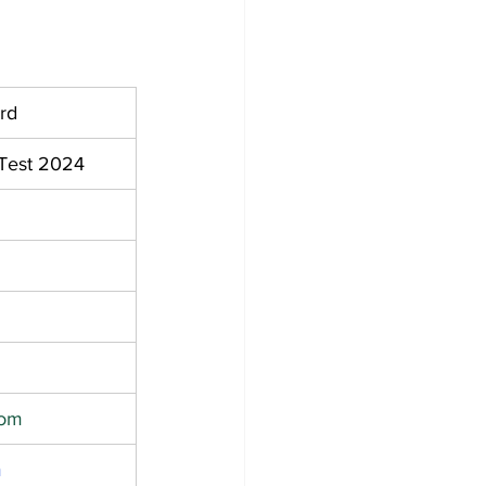
rd
 Test 2024
com
m