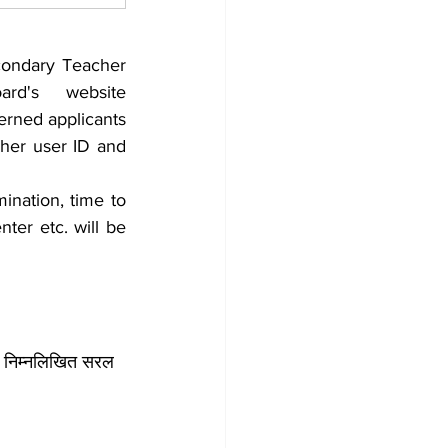
condary Teacher 
Eligibility Test (STET), 2024 will be available on the board's website 
rned applicants 
 her user ID and 
nation, time to 
ter etc. will be 
ए निम्नलिखित सरल 