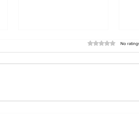
Rated 0 out of 5 stars
No rating
बिहार बोर्ड डमी रजिस्ट्रेशन कार्ड
BPSS
Inst
2027 (कक्षा 10वीं एवं 12वीं) जारी –
Dow
डाउनलोड करें, त्रुटि सुधार की अंतिम
तिथि