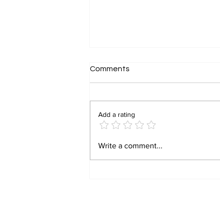
Comments
Add a rating
RRB Group D Admit Card
Write a comment...
2026 Download Link