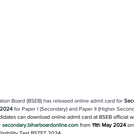
tion Board (BSEB) has released online admit card for 
Sec
) 2024
 for Paper I (Secondary) and Paper II (Higher Second
idates can download online admit card at BSEB official w
r 
secondary.biharboardonline.com
 from 
11th May 2024
 on
igibility Test BSTET 2024.