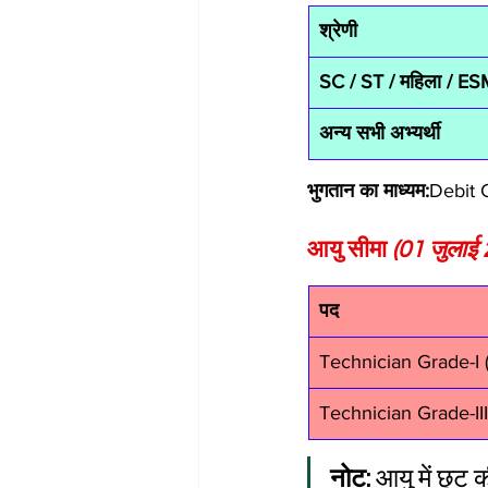
श्रेणी
SC / ST / महिला / ES
अन्य सभी अभ्यर्थी
भुगतान का माध्यम:
Debit C
आयु सीमा 
(01 जुलाई 
पद
Technician Grade-I (
Technician Grade-III
नोट:
 आयु में छू