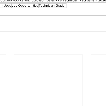
Jobs
Job Application
Application Dates
RRB Technician Recruitment 2026
nt Jobs
Job Opportunities
Technician Grade I