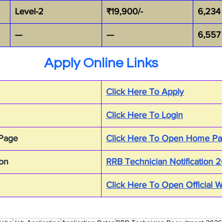
Level-2
₹19,900/-
6,234
—
—
6,557
Apply Online Links
Click Here To Apply
Click Here To Login
 Page
Click Here To Open Home P
ion
RRB Technician Notification
Click Here To Open Official 