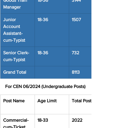
Goods Train 
18-36
3144
Manager
Junior 
18-36
1507
Account 
Assistant-
cum-Typist
Senior Clerk-
18-36
732
cum-Typist
Grand Total
8113
For CEN 06/2024 (Undergraduate Posts)
Post Name
Age Limit
Total Post
Commercial-
18-33
2022
cum-Ticket 