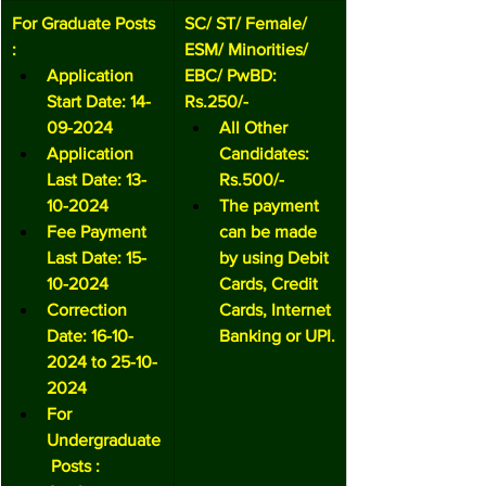
For Graduate Posts 
SC/ ST/ Female/ 
:
ESM/ Minorities/ 
Application 
EBC/ PwBD: 
Start Date: 14-
Rs.250/-
09-2024
All Other 
Application 
Candidates: 
Last Date: 13-
Rs.500/-
10-2024
The payment 
Fee Payment 
can be made 
Last Date: 15-
by using Debit 
10-2024
Cards, Credit 
Correction 
Cards, Internet 
Date: 16-10-
Banking or UPI.
2024 to 25-10-
2024
For 
Undergraduate
 Posts :