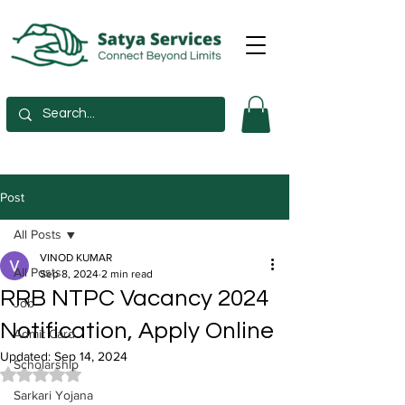
Post
All Posts
VINOD KUMAR
All Posts
Sep 8, 2024
2 min read
RRB NTPC Vacancy 2024
Job
Notification, Apply Online
Admit Card
Updated:
Sep 14, 2024
Scholarship
Rated NaN out of 5 stars.
Sarkari Yojana