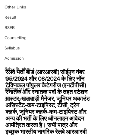
Other Links
Result
BSEB
Counselling
Syllabus
Admission
Satya Services
रेलवे भर्ती बोर्ड (आरआरबी) सीईएन नंबर 
05/2024 और 06/2024 के लिए नॉन 
Exam Form
टेक्निकल पॉपुलर कैटेगरीज (एनटीपीसी) 
Allotment List
स्नातक और स्नातक पदों के तहत स्टेशन 
मास्टर, मालगाड़ी मैनेजर, जूनियर अकाउंट 
Offer स्पेशल ऑफर
असिस्टेंट-कम-टाइपिस्ट, टीसी, ट्रेन 
क्लर्क, जूनियर क्लर्क-कम-टाइपिस्ट और 
अन्य की भर्ती के लिए ऑनलाइन आवेदन 
आमंत्रित करता है। सभी पात्र और 
इच्छुक भारतीय नागरिक रेलवे आरआरबी 