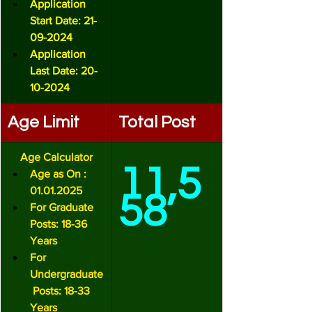
Application 
Start Date: 21-
09-2024
Application 
Last Date: 20-
10-2024
Age Limit
Total Post
Age Calculator
11,5
Age as On : 
01.01.2025
58
For Graduate 
Posts: 18-36 
Years
For 
Undergraduate
 Posts: 18-33 
Years