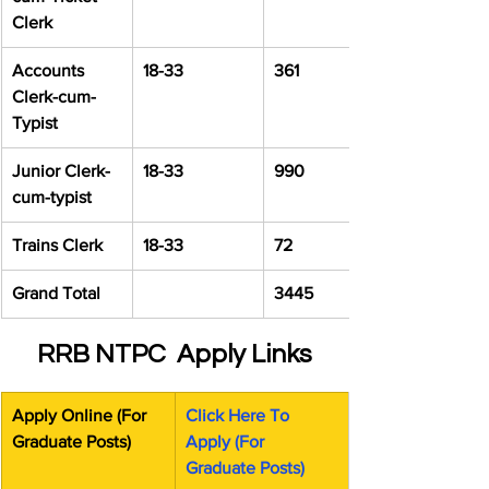
Clerk
Accounts 
18-33
361
Clerk-cum-
Typist
Junior Clerk-
18-33
990
cum-typist
Trains Clerk
18-33
72
Grand Total
3445
RRB NTPC  Apply Links
Apply Online (For 
Click Here To 
Graduate Posts)
Apply (For 
Graduate Posts)