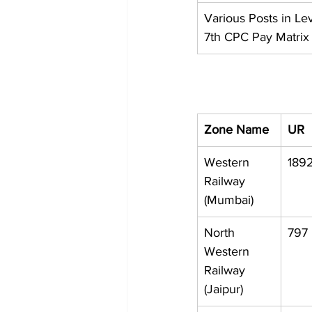
Various Posts in Lev
7th CPC Pay Matrix
Zone Name
UR
Western 
189
Railway 
(Mumbai)
North 
797
Western 
Railway 
(Jaipur)