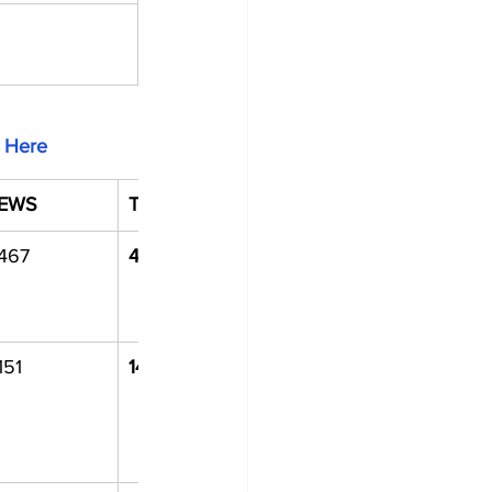
k Here
EWS
Total
467
4672
151
1433