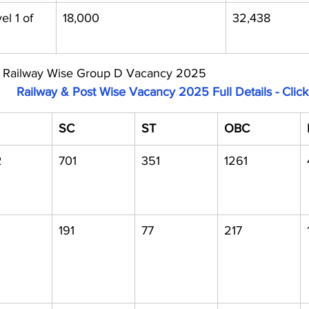
el 1 of 
18,000
32,438
                                  Railway Wise Group D Vacancy 2025
Railway & Post Wise Vacancy 2025 Full Details - Clic
SC
ST
OBC
2
701
351
1261
191
77
217