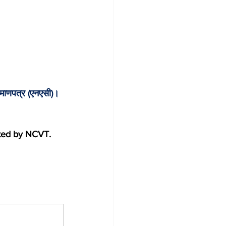
्रमाणपत्र (एनएसी)।
nted by NCVT.