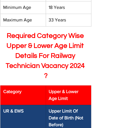
Minimum Age 
18 Years 
Maximum Age 
33 Years
Required Category Wise 
Upper & Lower Age Limit 
Details For Railway 
Technician Vacancy 2024 
?
Category 
Upper & Lower 
Age Limit 
UR & EWS
Upper Limit Of 
Date of Birth (Not 
Before)