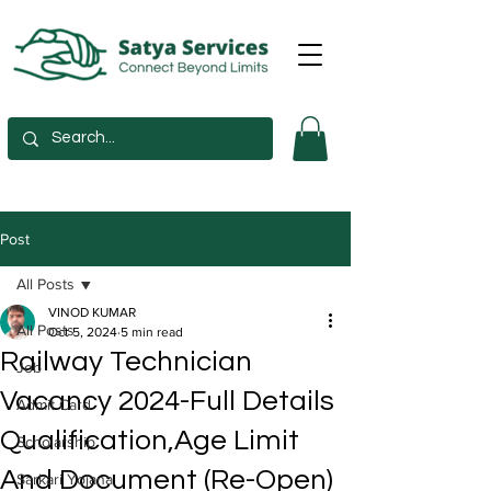
Post
All Posts
VINOD KUMAR
All Posts
Oct 5, 2024
5 min read
Railway Technician
Job
Vacancy 2024-Full Details
Admit Card
Qualification,Age Limit
Scholarship
And Document (Re-Open)
Sarkari Yojana