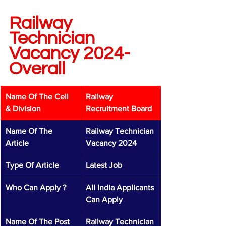
Railway 
Technician 
Vacancy 2024-
Overall 
Name Of The Cell 
Railway 
& Division 
Recruitment Board 
Name Of The 
Railway Technician 
Article 
Vacancy 2024
Type Of Article 
Latest Job 
Who Can Apply ?
All India Applicants 
Can Apply 
Name Of The Post 
Railway Technician 