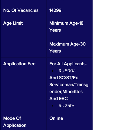
No. Of Vacancies 
14298
Age Limit 
Minimum Age-18 
Years 
Maximum Age-30 
Years
Application Fee 
For All Applicants-
Rs.500/-
And SC/ST/Ex-
Serviceman/Transg
ender,Minorities 
And EBC
Rs.250/-
Mode Of 
Online 
Application 