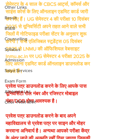
सेमेस्टर के 4 साल के CBCS आर्ट्स, कॉमर्स और 
Other Links
साइंस कोर्स के लिए ऑनलाइन एडमिट कार्ड जारी 
Result
कर दिए हैं। UG सेमेस्टर 4 की परीक्षा 10 दिसंबर 
2025 से यूनिवर्सिटी अपने तहत आने वाले सभी 
BSEB
जिलों में नोटिफाइड परीक्षा सेंटर के अनुसार शुरू 
Counselling
करेगी। सभी एलिजिबल स्टूडेंट्स 05 दिसंबर 
2025 से LNMU की ऑफिशियल वेबसाइट 
Syllabus
lnmu.ac.in पर UG सेमेस्टर 4 परीक्षा 2025 के 
Admission
लिए अपना एडमिट कार्ड ऑनलाइन डाउनलोड कर 
Satya Services
सकते हैं।
Exam Form
प्रवेश पत्र डाउनलोड करने के लिए आपके पास 
Allotment List
यूनिवर्सिटी रौल नंबर और रजिस्टर मोबाइल 
नंबर/DOB होना आवश्यक है।
Offer स्पेशल ऑफर
प्रवेश पत्र डाउनलोड करने के बाद अपने 
महाविद्यालय से प्रवेश पत्र पर साइन और मोहर 
करवाना अनिवार्य है। अन्यथा आपको परीक्षा केंद्र 
के अंदर जाने की अनुमति नहीं दिया जाएगा जिसकी 