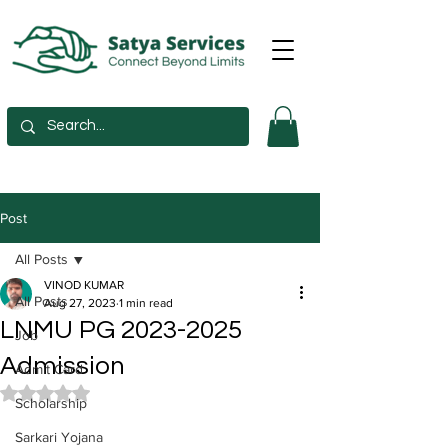
Post
All Posts
VINOD KUMAR
All Posts
Aug 27, 2023
1 min read
LNMU PG 2023-2025
Job
Admission
Admit Card
Rated NaN out of 5 stars.
Scholarship
Sarkari Yojana