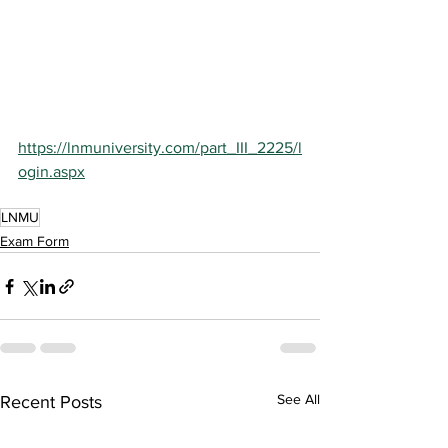
https://lnmuniversity.com/part_III_2225/l
ogin.aspx
LNMU
Exam Form
See All
Recent Posts