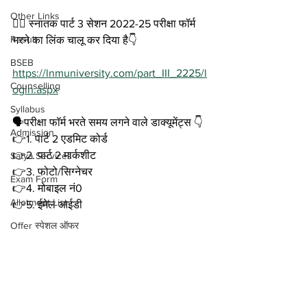
Other Links
💁‍♂️ स्नातक पार्ट 3 सेशन 2022-25 परीक्षा फॉर्म 
Result
भरने का लिंक चालू कर दिया है👇 
BSEB
https://lnmuniversity.com/part_III_2225/l
Counselling
ogin.aspx
Syllabus
🗣️परीक्षा फॉर्म भरते समय लगने वाले डाक्यूमेंट्स 👇
Admission
👉1. पार्ट 2 एडमिट कोर्ड 
👉2. पार्ट 2 मार्कशीट 
Satya Services
👉3. फोटो/सिग्नेचर 
Exam Form
👉4. मोबाइल नं0
Allotment List
👉5. ईमेल आईडी
Offer स्पेशल ऑफर