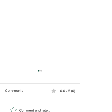
0.0 / 5 (0)
Comments
Fill Lnmu Part 2 Exam
LNMU UG 1st S
Comment and rate...