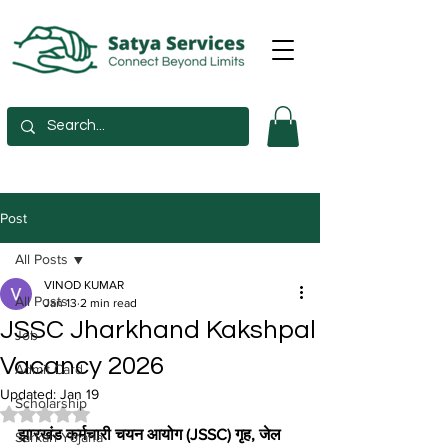
Post
All Posts
VINOD KUMAR
All Posts
Jan 13
2 min read
JSSC Jharkhand Kakshpal
Job
Vacancy 2026
Admit Card
Updated:
Jan 19
Scholarship
Rated NaN out of 5 stars.
झारखंड कर्मचारी चयन आयोग (JSSC) गृह, जेल 
Sarkari Yojana