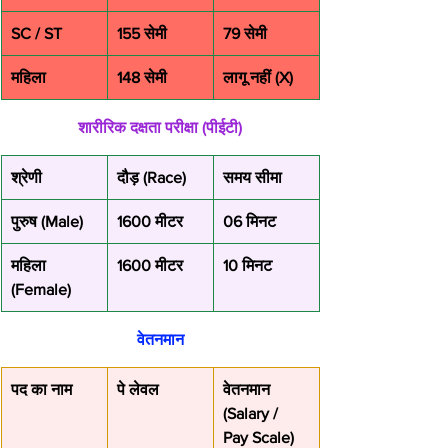
SC / ST
155 सेमी
79 सेमी
महिला
148 सेमी
लागू नहीं (X)
शारीरिक दक्षता परीक्षा (पीईटी)
श्रेणी
दौड़ (Race)
समय सीमा
पुरुष (Male)
1600 मीटर
06 मिनट
महिला 
1600 मीटर
10 मिनट
(Female)
वेतनमान
पद का नाम
पे लेवल
वेतनमान 
(Salary / 
Pay Scale)