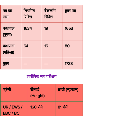
पद का 
नियमित 
बैकलॉग 
कुल पद
नाम
रिक्ति
रिक्ति
कक्षपाल 
1634
19
1653
(पुरुष)
कक्षपाल 
64
16
80
(महिला)
कुल
—
—
1733
शारीरिक माप परीक्षण
श्रेणी
ऊँचाई 
छाती (न्यूनतम)
(Height)
UR / EWS / 
160 सेमी
81 सेमी
EBC / BC