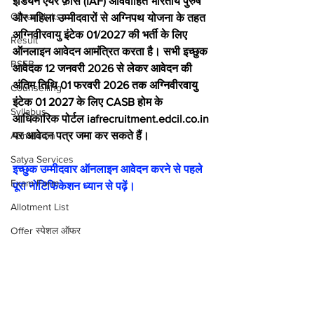
इंडियन एयर फ़ोर्स (IAF) अविवाहित भारतीय पुरुष 
Other Links
और महिला उम्मीदवारों से अग्निपथ योजना के तहत 
अग्निवीरवायु इंटेक 01/2027 की भर्ती के लिए 
Result
ऑनलाइन आवेदन आमंत्रित करता है। सभी इच्छुक 
BSEB
आवेदक 12 जनवरी 2026 से लेकर आवेदन की 
अंतिम तिथि 01 फरवरी 2026 तक अग्निवीरवायु 
Counselling
इंटेक 01 2027 के लिए CASB होम के 
Syllabus
आधिकारिक पोर्टल iafrecruitment.edcil.co.in 
Admission
पर आवेदन पत्र जमा कर सकते हैं।
Satya Services
इच्छुक उम्मीदवार ऑनलाइन आवेदन करने से पहले 
Exam Form
पूरा नोटिफिकेशन ध्यान से पढ़ें।
Allotment List
Offer स्पेशल ऑफर