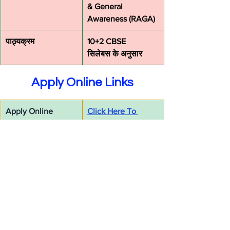
& General 
Awareness (RAGA)
पाठ्यक्रम
10+2 CBSE 
सिलेबस के अनुसार
Apply Online Links
Apply Online
Click Here To 
Apply
Applicant Login
Click Here To Login
Download 
Click Here For 
Notification
Notification
Official Website
Click Here To 
Open Official 
Website