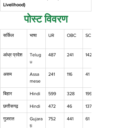
Livelihood)
पोस्ट विवरण
सर्किल
भाषा
UR
OBC
SC
आंध्र प्रदेश
Telug
487
241
142
u
असम
Assa
241
116
41
mese
बिहार
Hindi
599
328
199
छत्तीसगढ़
Hindi
472
46
137
गुजरात
Gujara
752
441
61
ti