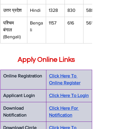
उत्तर प्रदेश
Hindi
1328
830
588
पश्चिम 
Benga
1157
616
561
बंगाल 
li
(Bengali)
Apply Online Links
Online Registration
Click Here To 
Online Register
Applicant Login
Click Here To Login
Download 
Click Here For 
Notification
Notification
Download Circle 
Click Here To 