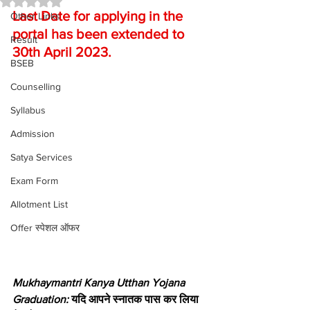
Last Date for applying in the 
Other Links
portal has been extended to 
Result
30th April 2023.
BSEB
Counselling
Syllabus
Admission
Satya Services
Exam Form
Allotment List
Offer स्पेशल ऑफर
Mukhaymantri Kanya Utthan Yojana 
Graduation: 
यदि आपने स्नातक पास कर लिया 