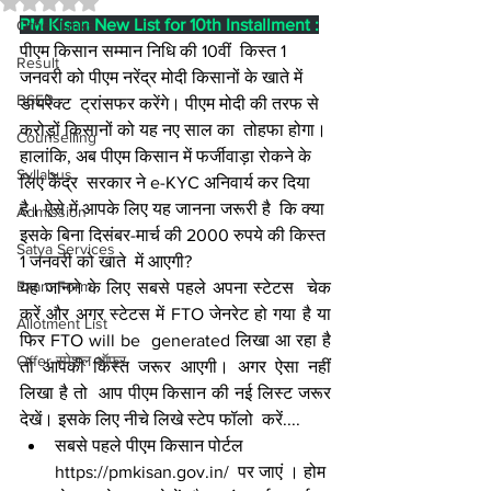
PM Kisan New List for 10th Installment :
Other Links
पीएम किसान सम्मान निधि की 10वीं  किस्त 1 
Result
जनवरी को पीएम नरेंद्र मोदी किसानों के खाते में 
BSEB
डायरेक्ट  ट्रांसफर करेंगे। पीएम मोदी की तरफ से 
करोड़ों किसानों को यह नए साल का  तोहफा होगा। 
Counselling
हालांकि, अब पीएम किसान में फर्जीवाड़ा रोकने के 
Syllabus
लिए केंद्र  सरकार ने e-KYC अनिवार्य कर दिया 
है। ऐसे में आपके लिए यह जानना जरूरी है  कि क्या 
Admission
इसके बिना दिसंबर-मार्च की 2000 रुपये की किस्त 
Satya Services
1 जनवरी को खाते  में आएगी? 
Exam Form
यह जानने के लिए सबसे पहले अपना स्टेटस  चेक 
करें और अगर स्टेटस में FTO जेनरेट हो गया है या 
Allotment List
फिर FTO will be  generated लिखा आ रहा है 
Offer स्पेशल ऑफर
तो आपकी किस्त जरूर आएगी। अगर ऐसा नहीं 
लिखा है तो  आप पीएम किसान की नई लिस्ट जरूर 
देखें। इसके लिए नीचे लिखे स्टेप फॉलो  करें....
सबसे पहले पीएम किसान पोर्टल 
https://pmkisan.gov.in/  पर जाएं । होम 