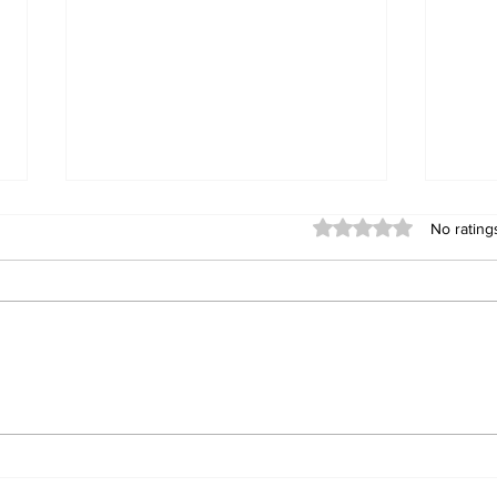
Rated 0 out of 5 stars
No rating
LNMU
NVS Class 6th Admission For
Session 2027-28