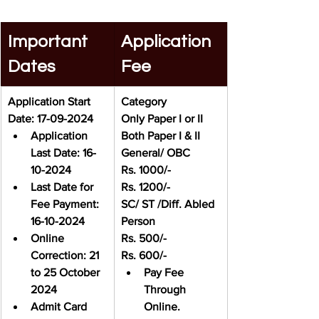
Important 
Application 
Dates
Fee
Application Start 
Category
Date: 17-09-2024
Only Paper I or II
Application 
Both Paper I & II
Last Date: 16-
General/ OBC
10-2024
Rs. 1000/-
Last Date for 
Rs. 1200/-
Fee Payment: 
SC/ ST /Diff. Abled 
16-10-2024
Person
Online 
Rs. 500/-
Correction: 21 
Rs. 600/-
to 25 October 
Pay Fee 
2024
Through 
Admit Card 
Online.