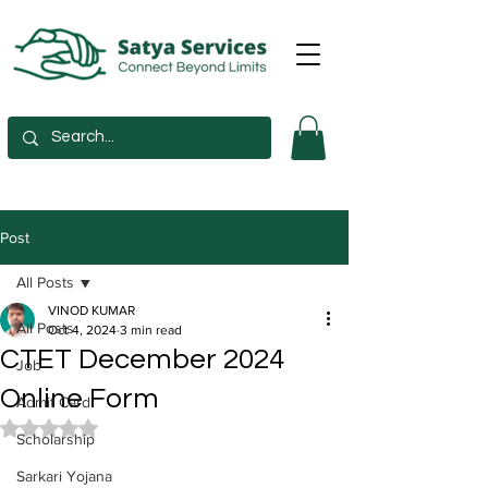
Post
All Posts
VINOD KUMAR
All Posts
Oct 4, 2024
3 min read
CTET December 2024
Job
Online Form
Admit Card
Rated NaN out of 5 stars.
Scholarship
Sarkari Yojana