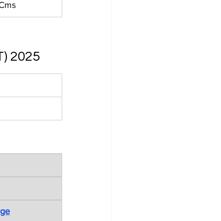
 Cms
T) 2025
age