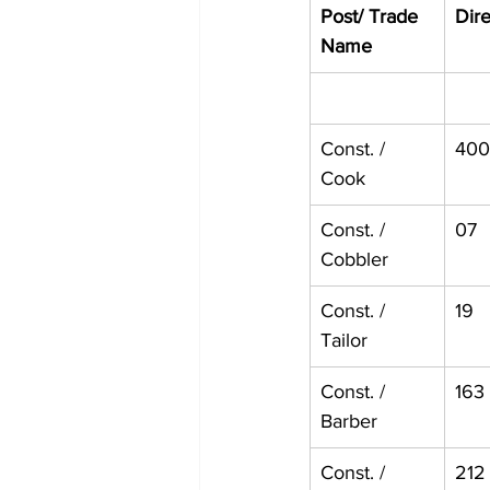
Post/ Trade 
Dire
Name
Const. / 
400
Cook
Const. / 
07
Cobbler
Const. / 
19
Tailor
Const. / 
163
Barber
Const. / 
212