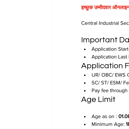
इच्छुक उम्मीदवार ऑनलाइन 
Central Industrial Se
Important Da
Application Start
Application Last 
Application 
UR/ OBC/ EWS C
SC/ ST/ ESM/ Fe
Pay fee through
Age Limit
Age as on : 
01.0
Minimum Age: 
1