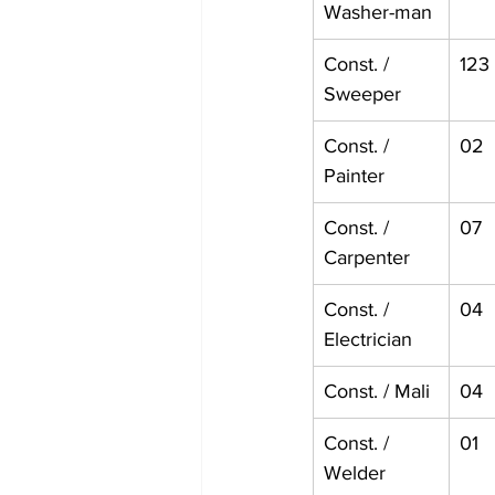
Washer-man
Const. / 
123
Sweeper
Const. / 
02
Painter
Const. / 
07
Carpenter
Const. / 
04
Electrician
Const. / Mali
04
Const. / 
01
Welder