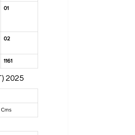
01
02
1161
) 2025
 Cms