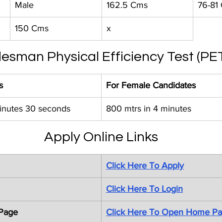
Male
162.5 Cms
76-81
150 Cms
x
esman Physical Efficiency Test (PE
s
For Female Candidates
minutes 30 seconds
800 mtrs in 4 minutes
Apply Online Links
Click Here To Apply
Click Here To Login
 Page
Click Here To Open Home P