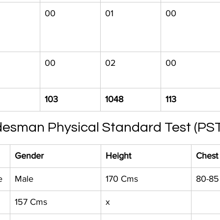
00
01
00
00
02
00
103
1048
113
desman Physical Standard Test (PST
Gender
Height
Chest
e
Male
170 Cms
80-85
157 Cms
x