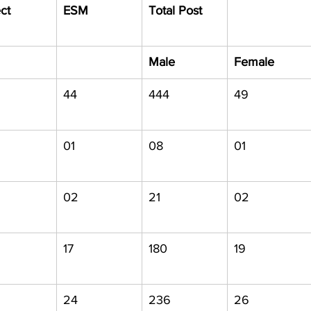
ct
ESM
Total Post
Male
Female
44
444
49
01
08
01
02
21
02
17
180
19
24
236
26