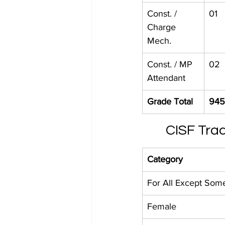
Const. / 
01
Charge 
Mech.
Const. / MP 
02
Attendant
Grade Total
945
CISF Tra
Category
For All Except Som
Female