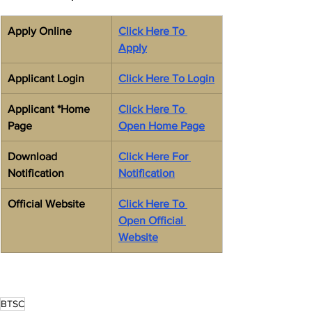
Apply Online
Click Here To 
Apply
Applicant Login
Click Here To Login
Applicant *Home 
Click Here To 
Page
Open Home Page
Download 
Click Here For 
Notification
Notification
Official Website
Click Here To 
Open Official 
Website
BTSC