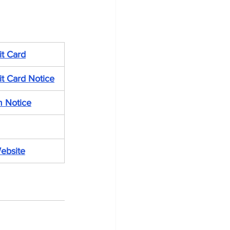
t Card
t Card Notice
m Notice
Website