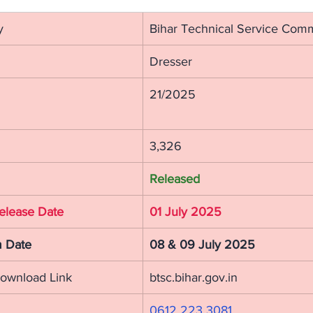
y
Bihar Technical Service Com
Dresser
21/2025
3,326
Released
elease Date
01 July 2025
 Date
08 & 09 July 2025
ownload Link
btsc.bihar.gov.in
0612 223 3081