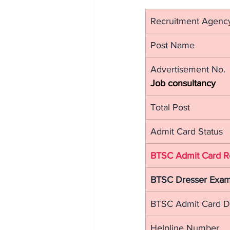
Recruitment Agenc
Post Name
Advertisement No.
Job consultancy
Total Post
Admit Card Status
BTSC Admit Card R
BTSC Dresser Exam
BTSC Admit Card D
Helpline Number