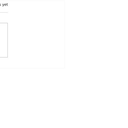
.
s yet
बोर्ड डमी रजिस्ट्रेशन कार्ड
कक्षा 10वीं एवं 12वीं) जारी –
ड करें, त्रुटि सुधार की अंतिम