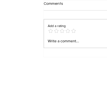
Comments
Add a rating
LNMU Semester 4 Admit
Write a comment...
Card 2026 जारी, यहां से करें
डाउनलोड