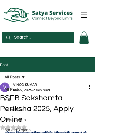
Post
All Posts
VINOD KUMAR
All Posts
Mar 5, 2025
2 min read
BSEB Sakshamta
Job
Pariksha 2025, Apply
Admit Card
Online
Scholarship
Rated NaN out of 5 stars.
Sarkari Yojana