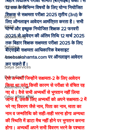
बिहार विद्यालय परीक्षा समिति (बीएसईबी) कक्षा 1 से 
Other Links
12 तक के विभिन्न विषयों के लिए योग्य नियोजित 
शिक्षक से सक्षमता परीक्षा 2025 तृतीय (3rd) के 
Result
लिए ऑनलाइन आवेदन आमंत्रित करता है। सभी 
BSEB
योग्य और इच्छुक नियोजित शिक्षक 22 फरवरी 
2025 से आवेदन की अंतिम तिथि 12 मार्च 2025 
Counselling
तक बिहार शिक्षक सक्षमता परीक्षा 2025 के लिए 
Syllabus
बीएसईबी सक्षमता आधिकारिक वेबसाइट 
Admission
bsebsakshamta.com पर ऑनलाइन आवेदन 
कर सकते हैं। 
Satya Services
Exam Form
ऐसे अभ्यर्थी जिन्होंने सक्षमता-2 के लिए आवेदन 
किया था परंतु किसी कारण से परीक्षा से वंचित रह 
Allotment List
गए थे। वैसे सभी अभ्यर्थी से भुगतान नहीं लिया 
Offer स्पेशल ऑफर
जाना है, उसके लिए अभ्यर्थी को अपने सक्षमता-2 में 
भरे गए विवरण जैसे नाम, पिता का नाम, माता का 
नाम व जन्मतिथि को सही-सही भरना होगा अन्यथा 
की स्थिति में डाटा मैच नहीं होने पर भुगतान करना 
होगा। अभ्यर्थी अपने सभी विवरण भरने के पश्चात 