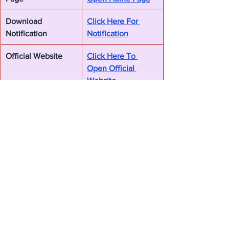
Download 
Click Here For 
Notification
Notification
Official Website
Click Here To 
Open Official 
Website
Bihar Police Jobs
BPSSC Recruitment
Govt Job Updates
Job
See All
Recent Posts