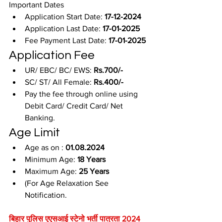
Important Dates
Application Start Date: 
17-12-2024
Application Last Date: 
17-01-2025
Fee Payment Last Date: 
17-01-2025
Application Fee
UR/ EBC/ BC/ EWS: 
Rs.700/-
SC/ ST/ All Female: 
Rs.400/-
Pay the fee through online using 
Debit Card/ Credit Card/ Net 
Banking.
Age Limit
Age as on : 
01.08.2024
Minimum Age: 
18 Years
Maximum Age: 
25 Years
(For Age Relaxation See 
Notification.
बिहार पुलिस एएसआई स्टेनो भर्ती पात्रता 2024