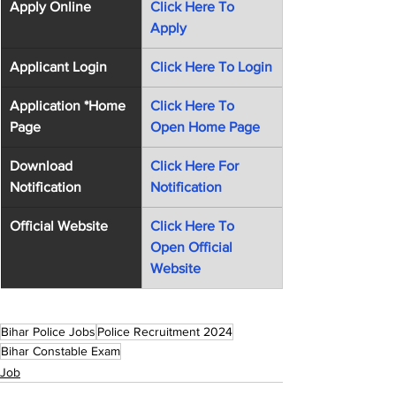
Apply Online
Click Here To 
Apply
Applicant Login
Click Here To Login
Application *Home 
Click Here To 
Page
Open Home Page
Download 
Click Here For 
Notification
Notification
Official Website
Click Here To 
Open Official 
Website
Bihar Police Jobs
Police Recruitment 2024
Bihar Constable Exam
Job