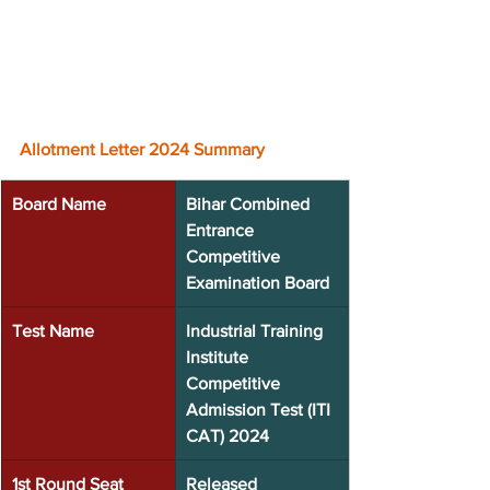
Allotment Letter 2024 Summary
Board Name
Bihar Combined 
Entrance 
Competitive 
Examination Board
Test Name
Industrial Training 
Institute 
Competitive 
Admission Test (ITI 
CAT) 2024
1st Round Seat 
Released