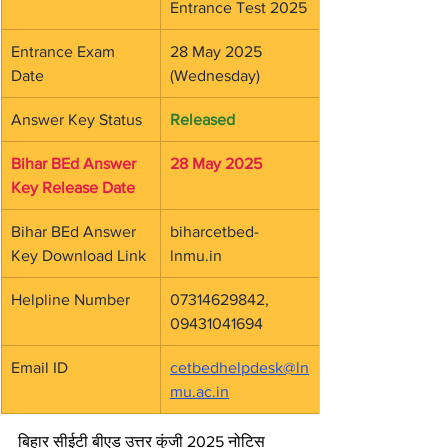
Entrance Test 2025
Entrance Exam 
28 May 2025 
Date
(Wednesday)
Answer Key Status
Released
Bihar BEd Answer 
28 May 2025
Key Release Date
Bihar BEd Answer 
biharcetbed-
Key Download Link
lnmu.in
Helpline Number
07314629842, 
09431041694
Email ID
cetbedhelpdesk@ln
mu.ac.in
बिहार सीईटी बीएड उत्तर कुंजी 2025 नोटिस