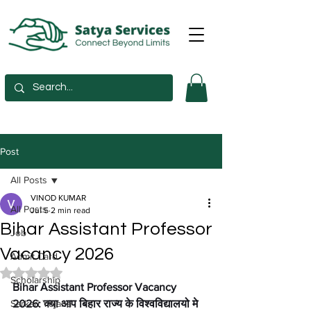
Post
All Posts
VINOD KUMAR
All Posts
Jul 5
2 min read
Bihar Assistant Professor
Job
Vacancy 2026
Admit Card
Rated NaN out of 5 stars.
Scholarship
Bihar Assistant Professor Vacancy 
Sarkari Yojana
2026: क्या आप बिहार राज्य के विश्वविद्यालयो मे 