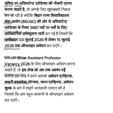
संविदा पर असिसटेन्ट प्रोफेशर की नौकरी प्राप्त 
Other Links
करना चाहते है,
 तो आपके लिए खुशखबरी निकल 
Result
कर आ रही है क्योंकि 
बिहार राज्य विश्वविद्यालय 
सेवा आयोग (BSUSC) की ओर से असिसटेन्ट 
BSEB
प्रोफेशर के रिक्त 3687 पदों पर भर्ती के लिए 
Counselling
आधिकारिक अधिसूचना जारी
 कर गई हैं जिसमें कि 
उम्मीदवार 03 जुलाई 2026 से लेकर 15 जुलाई 
Syllabus
2026 तक ऑनलाइन आवेदन 
कर पाएंगे।
Admission
Satya Services
यदि आप 
Bihar Assistant Professor 
Vacancy 2026
 के लिए ऑनलाइन आवेदन करना 
Exam Form
चाहते हैं, तो 
इस लेख को अंत तक अवश्य पढ़ें
Allotment List
क्योंकि इस लेख में हमने आपको 
आवेदन प्रक्रिया, 
जरूरी दस्तावेज, योग्यता, चयन प्रक्रिया, आवेदन 
Offer स्पेशल ऑफर
शुल्क
 के बारे में संपूर्ण जानकारी प्रदान की है 
जिससे कि आप बहुत आसानी से ऑनलाइन आवेदन 
कर पाएंगे।