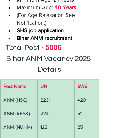
Maximum Age: 
40 Years
(For Age Relaxation See 
Notification.)
SHS job application
Bihar ANM recruitment
Total Post - 
5006
Bihar ANM Vacancy 2025 
Details
Post Name
UR
EWS
ANM (HSC)
2231
420
ANM (RBSK)
224
51
ANM (NUHM)
123
25