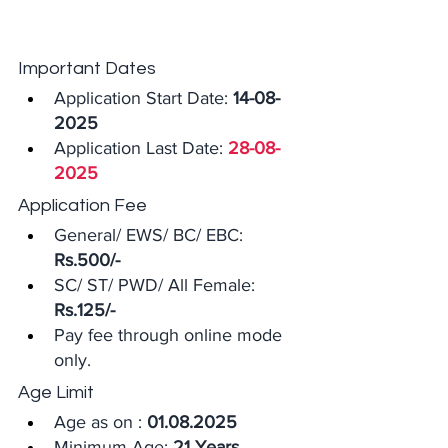
Important Dates
Application Start Date: 
14-08-
2025
Application Last Date: 
28-08-
2025
Application Fee
General/ EWS/ BC/ EBC: 
Rs.500/-
SC/ ST/ PWD/ All Female: 
Rs.125/-
Pay fee through online mode 
only.
Age Limit
Age as on : 
01.08.2025
Minimum Age: 
21 Years