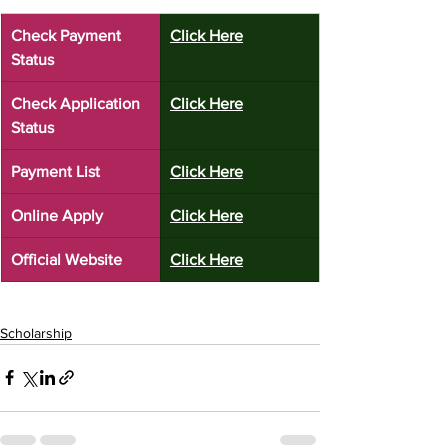
Check Payment 
Click Here
Status
Check Application 
Click Here
Status
Payment List
Click Here
Online Apply
Click Here
Official Website
Click Here
Scholarship