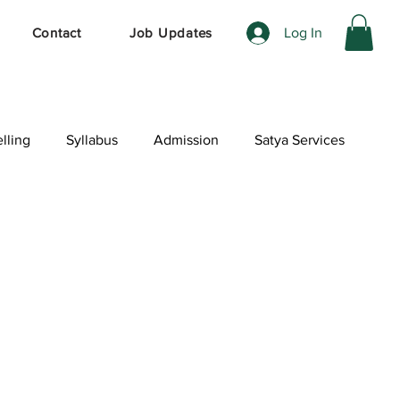
Log In
Contact
Job Updates
lling
Syllabus
Admission
Satya Services