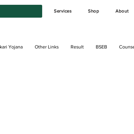
Services
Shop
About
kari Yojana
Other Links
Result
BSEB
Counse