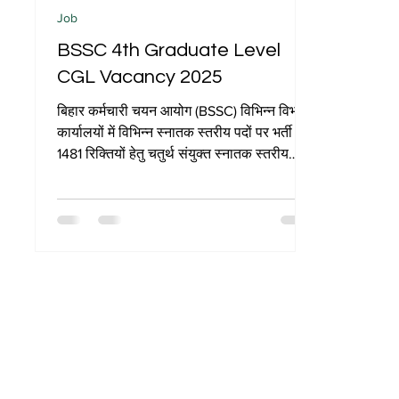
Job
BSSC 4th Graduate Level
CGL Vacancy 2025
बिहार कर्मचारी चयन आयोग (BSSC) विभिन्न विभागों/
कार्यालयों में विभिन्न स्नातक स्तरीय पदों पर भर्ती हेतु
1481 रिक्तियों हेतु चतुर्थ संयुक्त स्नातक स्तरीय
(CGL) प्रतियोगी परीक्षा 2025 के माध्यम से
ऑनलाइन आवेदन आमंत्रित करता है। सभी पात्र
और इच्छुक उम्मीदवार BSSC की आधिकारिक
वेबसाइट bssc.bihar.gov.in या
onlinebssc.com पर 25 अगस्त 2025 से आवेदन
की अंतिम तिथि 24 नवंबर 2025 तक चतुर्थ संयुक्त
स्नातक स्तरीय (CGL) प्रतियोगी परीक्षा 2025 के
लिए ऑनलाइन आवेदन कर सकते हैं। इच्छुक
उम्मीदवार