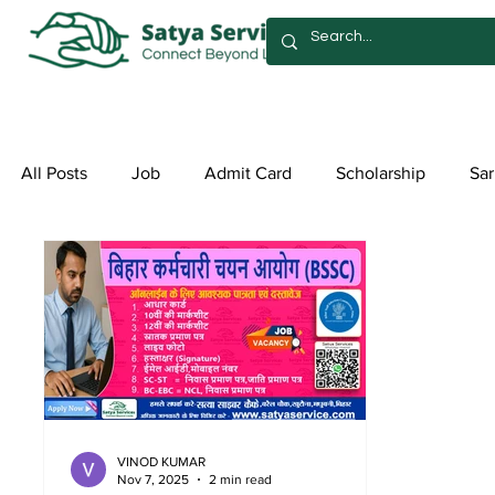
All Posts
Job
Admit Card
Scholarship
Sar
Exam Form
Allotment List
Offer स्पेशल ऑफर
VINOD KUMAR
Nov 7, 2025
2 min read