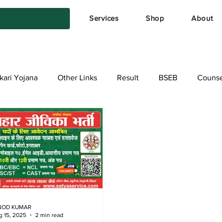
Services
Shop
About
kari Yojana
Other Links
Result
BSEB
Counse
NOD KUMAR
g 15, 2025
2 min read