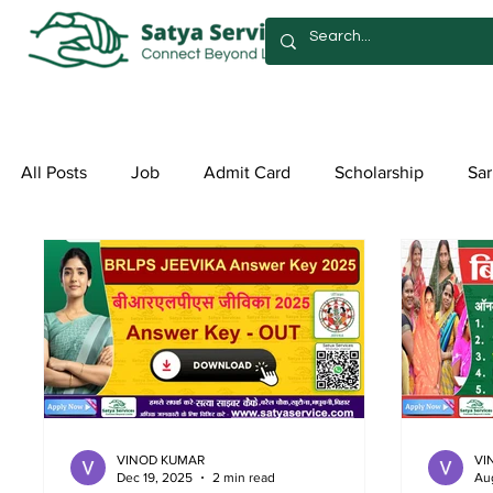
All Posts
Job
Admit Card
Scholarship
Sar
Exam Form
Allotment List
Offer स्पेशल ऑफर
VINOD KUMAR
VI
Dec 19, 2025
2 min read
Au