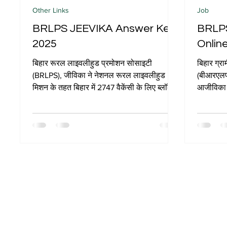
Other Links
Job
BRLPS JEEVIKA Answer Key
BRLP
2025
Onlin
बिहार रूरल लाइवलीहुड प्रमोशन सोसाइटी
बिहार ग्र
(BRLPS), जीविका ने नेशनल रूरल लाइवलीहुड
(बीआरएलपी
मिशन के तहत बिहार में 2747 वैकेंसी के लिए ब्लॉक
आजीविका म
प्रोजेक्ट मैनेजर (BPM), लाइवलीहुड स्पेशलिस्ट,
परियोजना 
एरिया कोऑर्डिनेटर, अकाउंटेंट, ऑफिस असिस्टेंट,
कम्युनिटी कोऑर्डिनेटर और ब्लॉक IT एग्जीक्यूटिव के
पदों पर भर्ती के लिए ऑनलाइन आंसर की और OMR
शीट/रिस्पॉन्स शीट PDF में जारी कर दी है। कंप्यूटर
बेस्ड टेस्ट (CBT) सोसाइटी द्वारा बताए गए परीक्षा
केंद्रों पर बिहार के अलग-अलग जिलों में 19 नवंबर
2025 से 15 दिसंबर 2025