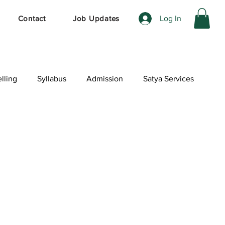
Log In
Contact
Job Updates
lling
Syllabus
Admission
Satya Services